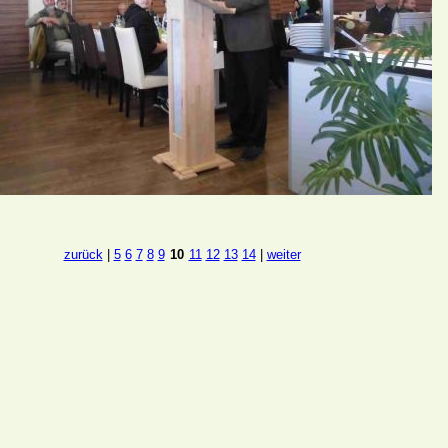
zurück
|
5
6
7
8
9
10
11
12
13
14
|
weiter