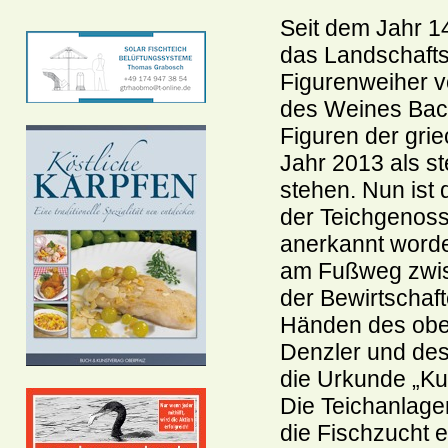
Seit dem Jahr 14
das Landschafts
Figurenweiher v
des Weines Bac
Figuren der grie
Jahr 2013 als st
stehen. Nun ist
der Teichgenosse
anerkannt worden
am Fußweg zwis
der Bewirtschaf
Händen des ober
Denzler und de
die Urkunde „Kul
Die Teichanlage
die Fischzucht 