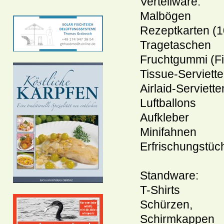
Verteilware:
Malbögen
Rezeptkarten (1
Tragetaschen
Fruchtgummi (F
Tissue-Serviett
Airlaid-Serviette
Luftballons
Aufkleber
Minifahnen
Erfrischungstüc
Standware:
T-Shirts
Schürzen,
Schirmkappen