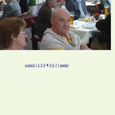
zurück
|
1
2
3
4
5
6
7
|
weiter